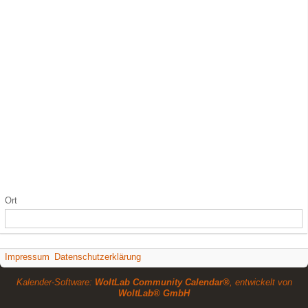
Ort
Impressum
Datenschutzerklärung
Kalender-Software:
WoltLab Community Calendar®
, entwickelt von
WoltLab® GmbH