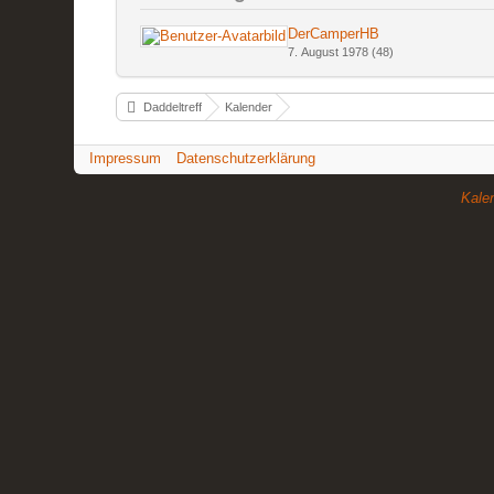
DerCamperHB
7. August 1978 (48)
Daddeltreff
Kalender
Impressum
Datenschutzerklärung
Kale