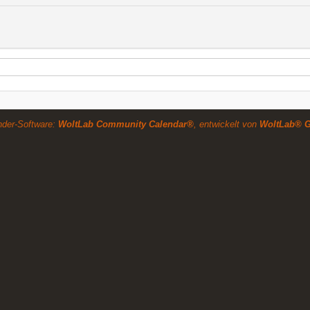
nder-Software:
WoltLab Community Calendar®
, entwickelt von
WoltLab® 