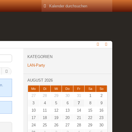
KATEGORIEN
LAN-Party
AUGUST 2026
n.
Mo
Di
Mi
Do
Fr
Sa
So
27
28
29
30
31
1
2
3
4
5
6
7
8
9
10
11
12
13
14
15
16
17
18
19
20
21
22
23
24
25
26
27
28
29
30