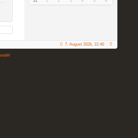
31
1
2
3
4
5
6
7. August 2026, 22:40
GmbH