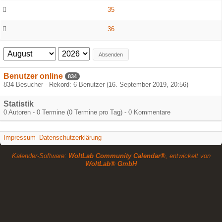
35
36
Absenden
Benutzer online
834
834 Besucher - Rekord: 6 Benutzer (
16. September 2019, 20:56
)
Statistik
0 Autoren - 0 Termine (0 Termine pro Tag) - 0 Kommentare
Impressum
Datenschutzerklärung
Kalender-Software:
WoltLab Community Calendar®
, entwickelt von
WoltLab® GmbH