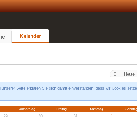
Kalender
rie
Heute
unserer Seite erklären Sie sich damit einverstanden, dass wir Cookies setze
Donnerstag
Freitag
Samstag
Sonnta
29
30
31
1