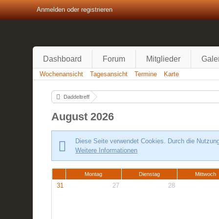
Anmelden oder registrieren
Dashboard
Forum
Mitglieder
Gale
Wochenansicht
Tagesansicht
Termine
Karte
Daddeltreff
August 2026
Diese Seite verwendet Cookies. Durch die Nutzung 
Weitere Informationen
Montag
Dienstag
Mittwoch
31
27
28