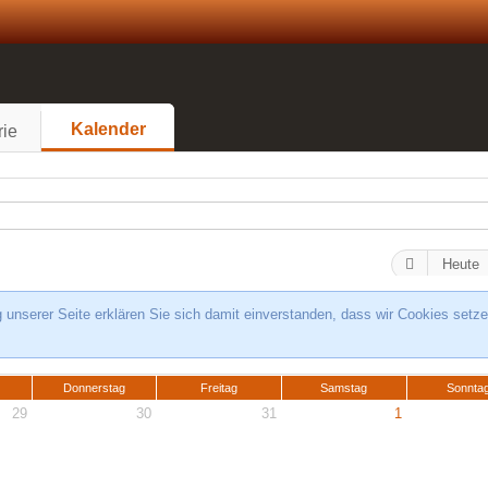
Kalender
rie
Heute
unserer Seite erklären Sie sich damit einverstanden, dass wir Cookies setze
Donnerstag
Freitag
Samstag
Sonnta
29
30
31
1