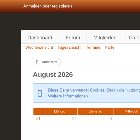
Anmelden oder registrieren
Dashboard
Forum
Mitglieder
Gale
Wochenansicht
Tagesansicht
Termine
Karte
Daddeltreff
August 2026
Diese Seite verwendet Cookies. Durch die Nutzung 
Weitere Informationen
Montag
Dienstag
Mittwoch
31
27
28