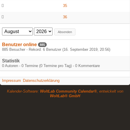
35
36
Absenden
Benutzer online
885
885 Besucher - Rekord: 6 Benutzer (
16. September 2019, 20:56
)
Statistik
0 Autoren - 0 Termine (0 Termine pro Tag) - 0 Kommentare
Impressum
Datenschutzerklärung
Kalender-Software:
WoltLab Community Calendar®
, entwickelt von
WoltLab® GmbH