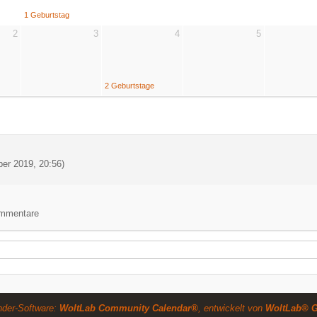
1 Geburtstag
2
3
4
5
2 Geburtstage
er 2019, 20:56
)
Kommentare
nder-Software:
WoltLab Community Calendar®
, entwickelt von
WoltLab® 