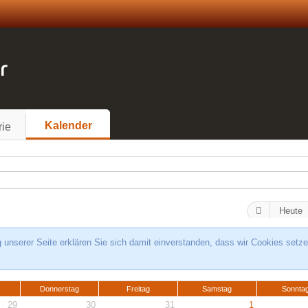
Kalender
rie
Heute
unserer Seite erklären Sie sich damit einverstanden, dass wir Cookies setze
Donnerstag
Freitag
Samstag
Sonnta
29
30
31
1