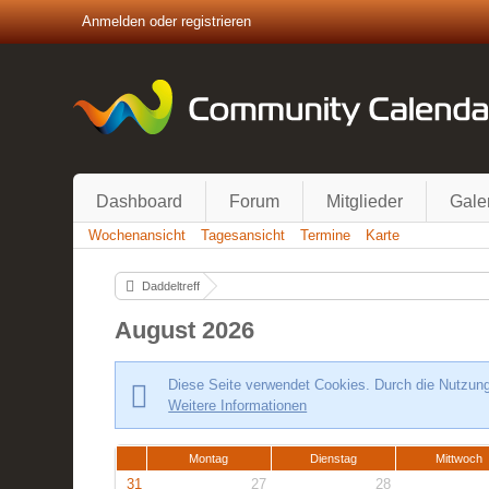
Anmelden oder registrieren
Dashboard
Forum
Mitglieder
Gale
Wochenansicht
Tagesansicht
Termine
Karte
Daddeltreff
August 2026
Diese Seite verwendet Cookies. Durch die Nutzung 
Weitere Informationen
Montag
Dienstag
Mittwoch
31
27
28