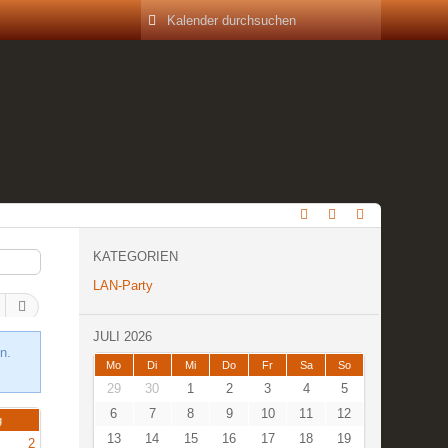
KATEGORIEN
LAN-Party
JULI 2026
n.
Mo
Di
Mi
Do
Fr
Sa
So
29
30
1
2
3
4
5
6
7
8
9
10
11
12
g
13
14
15
16
17
18
19
2