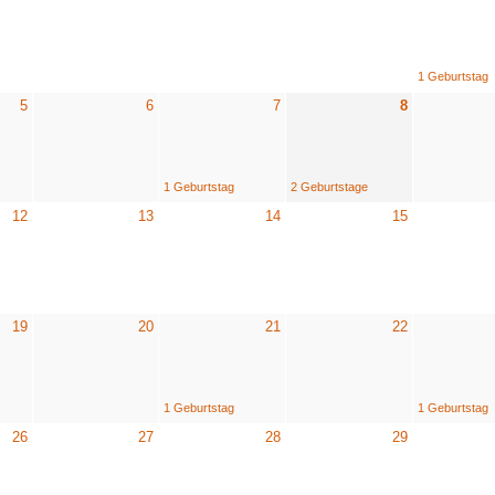
1 Geburtstag
5
6
7
8
1 Geburtstag
2 Geburtstage
12
13
14
15
19
20
21
22
1 Geburtstag
1 Geburtstag
26
27
28
29