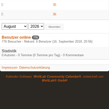
35
36
Absenden
Benutzer online
776
776 Besucher - Rekord: 6 Benutzer (
16. September 2019, 20:56
)
Statistik
0 Autoren - 0 Termine (0 Termine pro Tag) - 0 Kommentare
Impressum
Datenschutzerklärung
Kalender-Software:
WoltLab Community Calendar®
, entwickelt von
WoltLab® GmbH