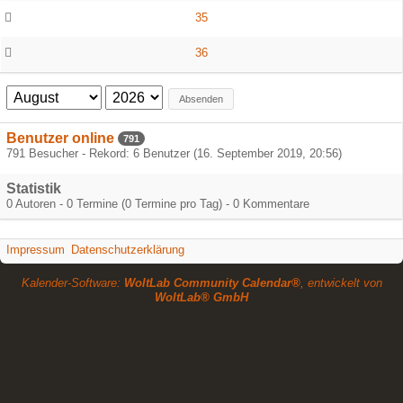
35
36
Absenden
Benutzer online
791
791 Besucher - Rekord: 6 Benutzer (
16. September 2019, 20:56
)
Statistik
0 Autoren - 0 Termine (0 Termine pro Tag) - 0 Kommentare
Impressum
Datenschutzerklärung
Kalender-Software:
WoltLab Community Calendar®
, entwickelt von
WoltLab® GmbH