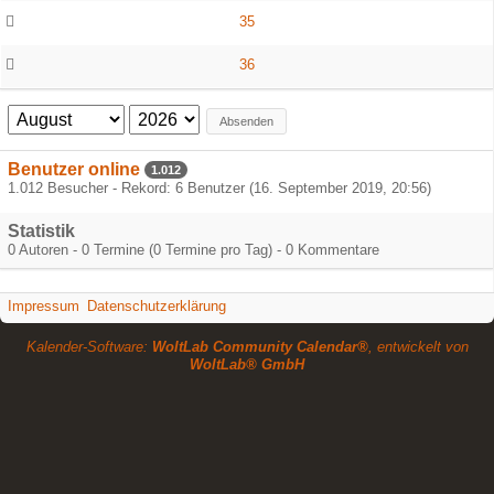
35
36
Absenden
Benutzer online
1.012
1.012 Besucher - Rekord: 6 Benutzer (
16. September 2019, 20:56
)
Statistik
0 Autoren - 0 Termine (0 Termine pro Tag) - 0 Kommentare
Impressum
Datenschutzerklärung
Kalender-Software:
WoltLab Community Calendar®
, entwickelt von
WoltLab® GmbH