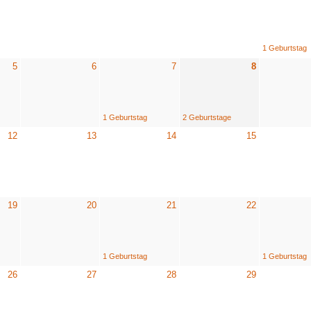
1 Geburtstag
5
6
7
8
1 Geburtstag
2 Geburtstage
12
13
14
15
19
20
21
22
1 Geburtstag
1 Geburtstag
26
27
28
29