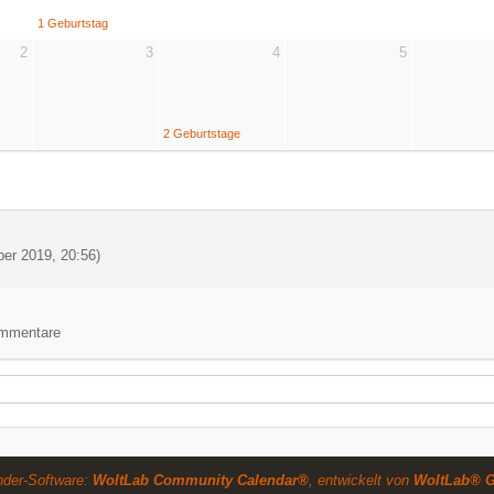
1 Geburtstag
2
3
4
5
2 Geburtstage
er 2019, 20:56
)
Kommentare
nder-Software:
WoltLab Community Calendar®
, entwickelt von
WoltLab® 