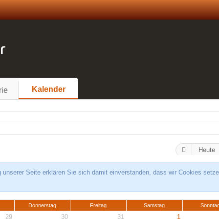
Kalender
rie
Heute
unserer Seite erklären Sie sich damit einverstanden, dass wir Cookies setze
Donnerstag
Freitag
Samstag
Sonnta
29
30
31
1