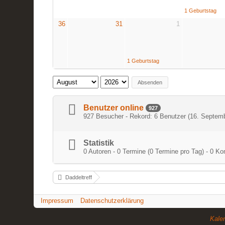
1 Geburtstag
36
31
1
1 Geburtstag
Absenden
Benutzer online
927
927 Besucher - Rekord: 6 Benutzer (
16. Septemb
Statistik
0 Autoren - 0 Termine (0 Termine pro Tag) - 0 
Daddeltreff
Impressum
Datenschutzerklärung
Kale