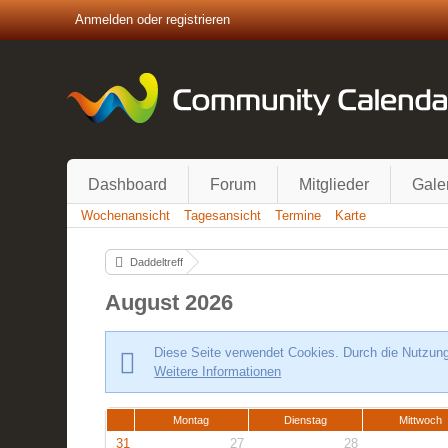
Anmelden oder registrieren
Dashboard
Forum
Mitglieder
Gale
Wochenansicht
Tagesansicht
Termine
Karte
Daddeltreff
August 2026
Diese Seite verwendet Cookies. Durch die Nutzung 
Weitere Informationen
Montag
Dienstag
Mittwoch
31
27
28