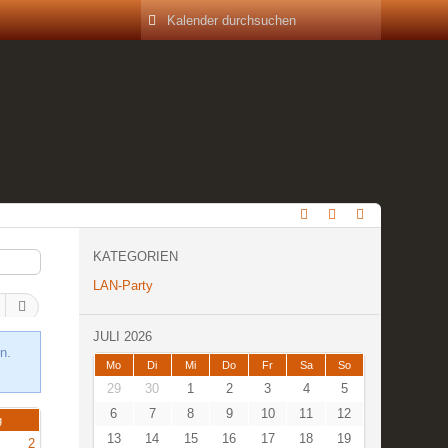
KATEGORIEN
LAN-Party
JULI 2026
n.
Mo
Di
Mi
Do
Fr
Sa
So
29
30
1
2
3
4
5
6
7
8
9
10
11
12
g
13
14
15
16
17
18
19
2