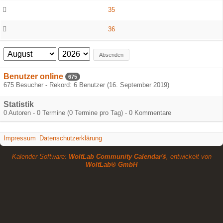
35
36
Absenden
Benutzer online
675
675 Besucher - Rekord: 6 Benutzer (
16. September 2019
)
Statistik
0 Autoren - 0 Termine (0 Termine pro Tag) - 0 Kommentare
Impressum
Datenschutzerklärung
Kalender-Software:
WoltLab Community Calendar®
, entwickelt von
WoltLab® GmbH