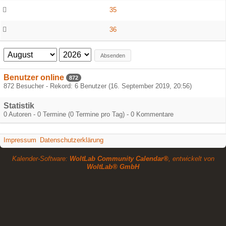
35
36
Absenden
Benutzer online
872
872 Besucher - Rekord: 6 Benutzer (
16. September 2019, 20:56
)
Statistik
0 Autoren - 0 Termine (0 Termine pro Tag) - 0 Kommentare
Impressum
Datenschutzerklärung
Kalender-Software:
WoltLab Community Calendar®
, entwickelt von
WoltLab® GmbH