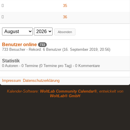
35
36
Absenden
Benutzer online
733
733 Besucher - Rekord: 6 Benutzer (
16. September 2019, 20:56
)
Statistik
0 Autoren - 0 Termine (0 Termine pro Tag) - 0 Kommentare
Impressum
Datenschutzerklärung
Kalender-Software:
WoltLab Community Calendar®
, entwickelt von
WoltLab® GmbH