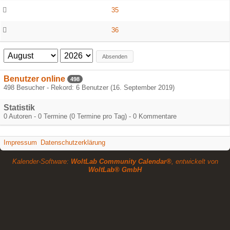
35
36
Absenden
Benutzer online
498
498 Besucher - Rekord: 6 Benutzer (
16. September 2019
)
Statistik
0 Autoren - 0 Termine (0 Termine pro Tag) - 0 Kommentare
Impressum
Datenschutzerklärung
Kalender-Software:
WoltLab Community Calendar®
, entwickelt von
WoltLab® GmbH