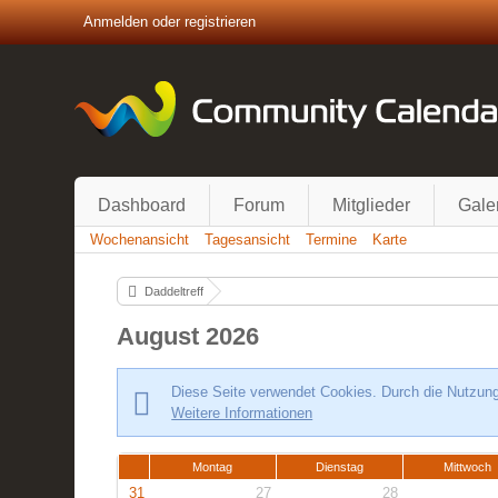
Anmelden oder registrieren
Dashboard
Forum
Mitglieder
Gale
Wochenansicht
Tagesansicht
Termine
Karte
Daddeltreff
August 2026
Diese Seite verwendet Cookies. Durch die Nutzung 
Weitere Informationen
Montag
Dienstag
Mittwoch
31
27
28