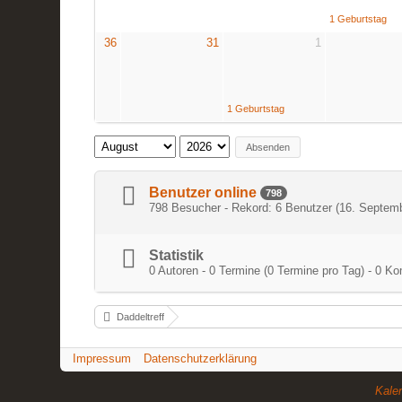
1 Geburtstag
36
31
1
1 Geburtstag
Absenden
Benutzer online
798
798 Besucher - Rekord: 6 Benutzer (
16. Septemb
Statistik
0 Autoren - 0 Termine (0 Termine pro Tag) - 0 
Daddeltreff
Impressum
Datenschutzerklärung
Kale