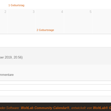
1 Geburtstag
2
3
4
5
2 Geburtstage
er 2019, 20:56
)
Kommentare
nder-Software:
WoltLab Community Calendar®
, entwickelt von
WoltLab® 