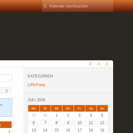
KATEGORIEN
LAN-Party
JULI 2026
n.
Mo
Di
Mi
Do
Fr
Sa
So
29
30
1
2
3
4
5
6
7
8
9
10
11
12
g
13
14
15
16
17
18
19
2