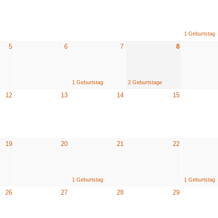
1 Geburtstag
5
6
7
8
1 Geburtstag
2 Geburtstage
12
13
14
15
19
20
21
22
1 Geburtstag
1 Geburtstag
26
27
28
29