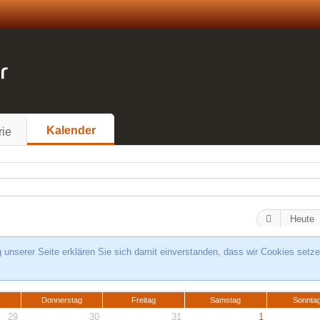
Kalender
rie
Heute
unserer Seite erklären Sie sich damit einverstanden, dass wir Cookies setze
Donnerstag
Freitag
Samstag
Sonnta
29
30
31
1