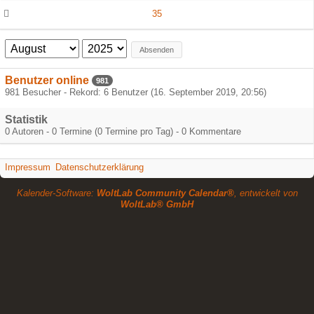
35
Absenden
Benutzer online
981
981 Besucher - Rekord: 6 Benutzer (
16. September 2019, 20:56
)
Statistik
0 Autoren - 0 Termine (0 Termine pro Tag) - 0 Kommentare
Impressum
Datenschutzerklärung
Kalender-Software:
WoltLab Community Calendar®
, entwickelt von
WoltLab® GmbH