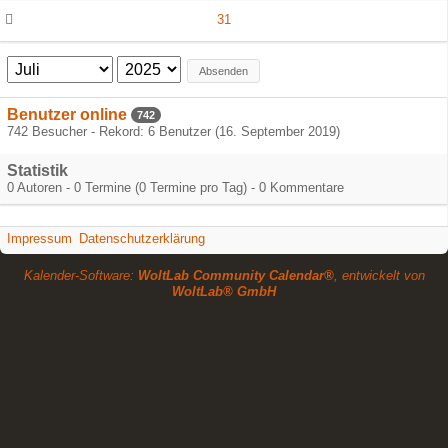
31
Absenden
Benutzer online
742
742 Besucher - Rekord: 6 Benutzer (
16. September 2019
)
Statistik
0 Autoren - 0 Termine (0 Termine pro Tag) - 0 Kommentare
Impressum
Datenschutzerklärung
Kalender-Software:
WoltLab Community Calendar®
, entwickelt von
WoltLab® GmbH