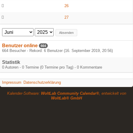
26
27
Absenden
Benutzer online
664
664 Besucher - Rekord: 6 Benutzer (
16. September 2019, 20:56
)
Statistik
0 Autoren - 0 Termine (0 Termine pro Tag) - 0 Kommentare
Impressum
Datenschutzerklärung
Kalender-Software:
WoltLab Community Calendar®
, entwickelt von
WoltLab® GmbH