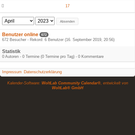
17
Absenden
Benutzer online
672
672 Besucher - Rekord: 6 Benutzer (
16. September 2019, 20:56
)
Statistik
0 Autoren - 0 Termine (0 Termine pro Tag) - 0 Kommentare
Impressum
Datenschutzerklärung
Kalender-Software:
WoltLab Community Calendar®
, entwickelt von
WoltLab® GmbH