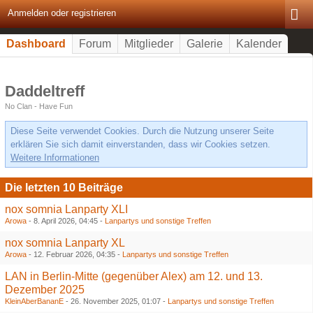
Anmelden oder registrieren
Dashboard
Forum
Mitglieder
Galerie
Kalender
Daddeltreff
No Clan - Have Fun
Diese Seite verwendet Cookies. Durch die Nutzung unserer Seite
erklären Sie sich damit einverstanden, dass wir Cookies setzen.
Weitere Informationen
Die letzten 10 Beiträge
nox somnia Lanparty XLI
Arowa
-
8. April 2026, 04:45
-
Lanpartys und sonstige Treffen
nox somnia Lanparty XL
Arowa
-
12. Februar 2026, 04:35
-
Lanpartys und sonstige Treffen
LAN in Berlin-Mitte (gegenüber Alex) am 12. und 13.
Dezember 2025
KleinAberBananE
-
26. November 2025, 01:07
-
Lanpartys und sonstige Treffen