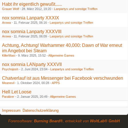
Habt ihr eigentlich gewußt......
Grauer Wolf
-
28. März 2012, 19:20
-
Lanpartys und sonstige Treffen
nox somnia Lanparty XXXIX
Arowa
-
11. Februar 2025, 06:16
-
Lanpartys und sonstige Treffen
nox somnia Lanparty XXXVIII
Arowa
-
11. Februar 2025, 06:09
-
Lanpartys und sonstige Treffen
Achtung, Achtung! Warhammer 40,000: Dawn of War erneut
im Angebot bei Steam
KillerMasi
-
9. März 2025, 15:52
-
Allgemeine Games
nox somnia LANparty XXXVII
Psychojosh
-
2. Juni 2024, 23:04
-
Lanpartys und sonstige Treffen
Chatverlauf ist aus Messenger bei Facebook verschwunden
Meanevil
-
1. Oktober 2024, 00:28
-
APPS
Hell Let Loose
Paralizer
-
2. Januar 2025, 20:49
-
Allgemeine Games
Impressum
Datenschutzerklärung
Forensoftware:
Burning Board®
, entwickelt von
WoltLab® GmbH