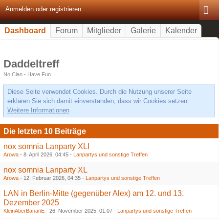
Anmelden oder registrieren
Dashboard
Forum
Mitglieder
Galerie
Kalender
Daddeltreff
No Clan - Have Fun
Diese Seite verwendet Cookies. Durch die Nutzung unserer Seite
erklären Sie sich damit einverstanden, dass wir Cookies setzen.
Weitere Informationen
Die letzten 10 Beiträge
nox somnia Lanparty XLI
Arowa
-
8. April 2026, 04:45
-
Lanpartys und sonstige Treffen
nox somnia Lanparty XL
Arowa
-
12. Februar 2026, 04:35
-
Lanpartys und sonstige Treffen
LAN in Berlin-Mitte (gegenüber Alex) am 12. und 13.
Dezember 2025
KleinAberBananE
-
26. November 2025, 01:07
-
Lanpartys und sonstige Treffen