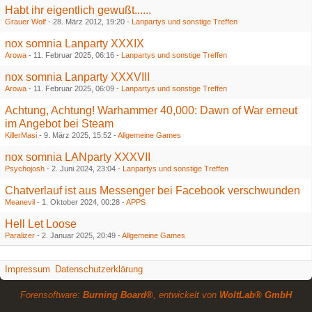
Habt ihr eigentlich gewußt......
Grauer Wolf
-
28. März 2012, 19:20
-
Lanpartys und sonstige Treffen
nox somnia Lanparty XXXIX
Arowa
-
11. Februar 2025, 06:16
-
Lanpartys und sonstige Treffen
nox somnia Lanparty XXXVIII
Arowa
-
11. Februar 2025, 06:09
-
Lanpartys und sonstige Treffen
Achtung, Achtung! Warhammer 40,000: Dawn of War erneut
im Angebot bei Steam
KillerMasi
-
9. März 2025, 15:52
-
Allgemeine Games
nox somnia LANparty XXXVII
Psychojosh
-
2. Juni 2024, 23:04
-
Lanpartys und sonstige Treffen
Chatverlauf ist aus Messenger bei Facebook verschwunden
Meanevil
-
1. Oktober 2024, 00:28
-
APPS
Hell Let Loose
Paralizer
-
2. Januar 2025, 20:49
-
Allgemeine Games
Impressum
Datenschutzerklärung
Forensoftware:
Burning Board®
, entwickelt von
WoltLab® GmbH