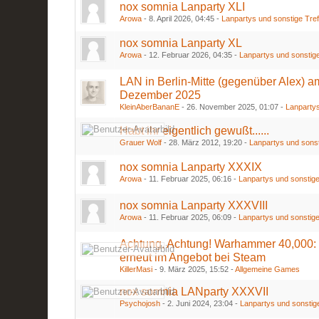
nox somnia Lanparty XLI
Arowa
-
8. April 2026, 04:45
-
Lanpartys und sonstige Tre
nox somnia Lanparty XL
Arowa
-
12. Februar 2026, 04:35
-
Lanpartys und sonstige
LAN in Berlin-Mitte (gegenüber Alex) a
Dezember 2025
KleinAberBananE
-
26. November 2025, 01:07
-
Lanpartys
Habt ihr eigentlich gewußt......
Grauer Wolf
-
28. März 2012, 19:20
-
Lanpartys und sonst
nox somnia Lanparty XXXIX
Arowa
-
11. Februar 2025, 06:16
-
Lanpartys und sonstige
nox somnia Lanparty XXXVIII
Arowa
-
11. Februar 2025, 06:09
-
Lanpartys und sonstige
Achtung, Achtung! Warhammer 40,000:
erneut im Angebot bei Steam
KillerMasi
-
9. März 2025, 15:52
-
Allgemeine Games
nox somnia LANparty XXXVII
Psychojosh
-
2. Juni 2024, 23:04
-
Lanpartys und sonstig