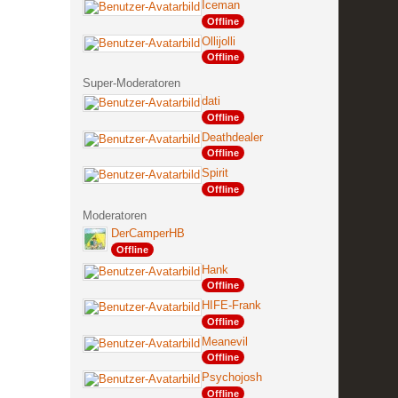
Iceman
Offline
Ollijolli
Offline
Super-Moderatoren
dati
Offline
Deathdealer
Offline
Spirit
Offline
Moderatoren
DerCamperHB
Offline
Hank
Offline
HIFE-Frank
Offline
Meanevil
Offline
Psychojosh
Offline