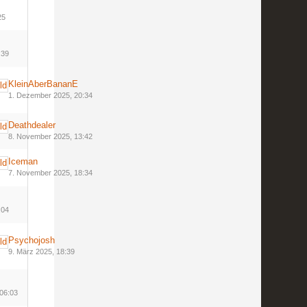
25
:39
KleinAberBananE
1. Dezember 2025, 20:34
Deathdealer
8. November 2025, 13:42
Iceman
7. November 2025, 18:34
:04
Psychojosh
9. März 2025, 18:39
 06:03