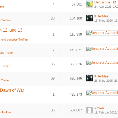
DerCamperHB
4
57.501
24. April 2026, 17:
ffen
KillerMasi
28
134.180
 Treffen
15. März 2026, 18
1
2
m 12. und 13.
1
116.939
 und sonstige Treffen
7
445.071
ige Treffen
36
366.626
 Treffen
1
2
KillerMasi
39
620.146
 Treffen
26. März 2025, 23
1
2
 Dawn of War
1
420.173
Arowa
36
507.007
e Treffen
11. Februar 2025,
1
2