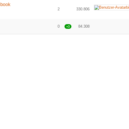
ebook
2
330.806
0
84.308
+3