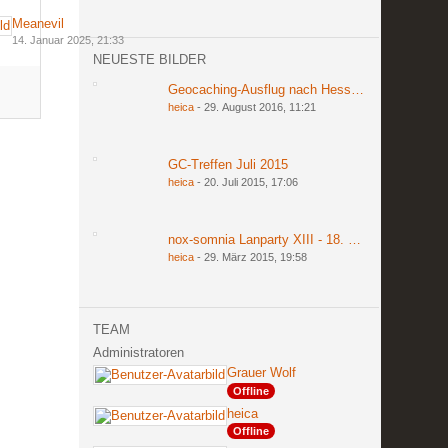
Meanevil
14. Januar 2025, 21:33
NEUESTE BILDER
Geocaching-Ausflug nach Hessen am 27. und 2
heica
-
29. August 2016, 11:21
GC-Treffen Juli 2015
heica
-
20. Juli 2015, 17:06
nox-somnia Lanparty XIII - 18. bis 20. März 201
heica
-
29. März 2015, 19:58
TEAM
Administratoren
Grauer Wolf
Offline
heica
Offline