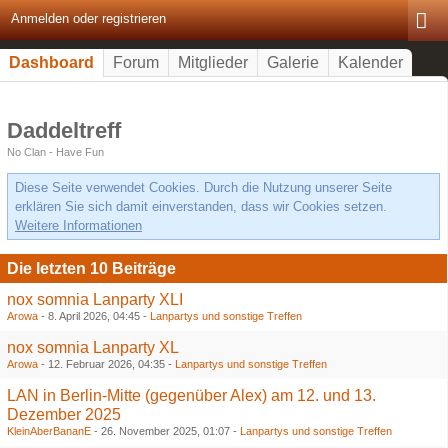
Anmelden oder registrieren
Dashboard
Forum
Mitglieder
Galerie
Kalender
Daddeltreff
No Clan - Have Fun
Diese Seite verwendet Cookies. Durch die Nutzung unserer Seite
erklären Sie sich damit einverstanden, dass wir Cookies setzen.
Weitere Informationen
Die letzten 10 Beiträge
nox somnia Lanparty XLI
Arowa
-
8. April 2026, 04:45
-
Lanpartys und sonstige Treffen
nox somnia Lanparty XL
Arowa
-
12. Februar 2026, 04:35
-
Lanpartys und sonstige Treffen
LAN in Berlin-Mitte (gegenüber Alex) am 12. und 13.
Dezember 2025
KleinAberBananE
-
26. November 2025, 01:07
-
Lanpartys und sonstige Treffen