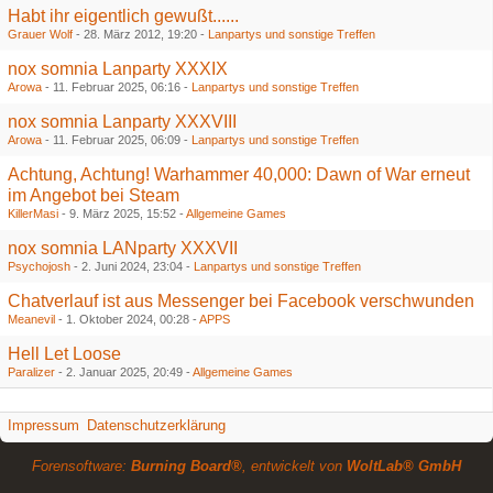
Habt ihr eigentlich gewußt......
Grauer Wolf
-
28. März 2012, 19:20
-
Lanpartys und sonstige Treffen
nox somnia Lanparty XXXIX
Arowa
-
11. Februar 2025, 06:16
-
Lanpartys und sonstige Treffen
nox somnia Lanparty XXXVIII
Arowa
-
11. Februar 2025, 06:09
-
Lanpartys und sonstige Treffen
Achtung, Achtung! Warhammer 40,000: Dawn of War erneut
im Angebot bei Steam
KillerMasi
-
9. März 2025, 15:52
-
Allgemeine Games
nox somnia LANparty XXXVII
Psychojosh
-
2. Juni 2024, 23:04
-
Lanpartys und sonstige Treffen
Chatverlauf ist aus Messenger bei Facebook verschwunden
Meanevil
-
1. Oktober 2024, 00:28
-
APPS
Hell Let Loose
Paralizer
-
2. Januar 2025, 20:49
-
Allgemeine Games
Impressum
Datenschutzerklärung
Forensoftware:
Burning Board®
, entwickelt von
WoltLab® GmbH