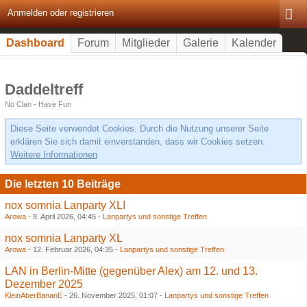
Anmelden oder registrieren
Dashboard
Forum
Mitglieder
Galerie
Kalender
Daddeltreff
No Clan - Have Fun
Diese Seite verwendet Cookies. Durch die Nutzung unserer Seite
erklären Sie sich damit einverstanden, dass wir Cookies setzen.
Weitere Informationen
Die letzten 10 Beiträge
nox somnia Lanparty XLI
Arowa
-
8. April 2026, 04:45
-
Lanpartys und sonstige Treffen
nox somnia Lanparty XL
Arowa
-
12. Februar 2026, 04:35
-
Lanpartys und sonstige Treffen
LAN in Berlin-Mitte (gegenüber Alex) am 12. und 13.
Dezember 2025
KleinAberBananE
-
26. November 2025, 01:07
-
Lanpartys und sonstige Treffen