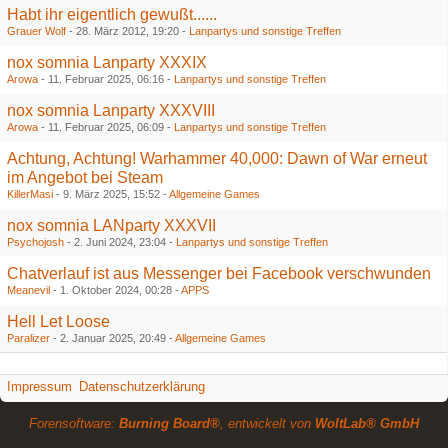
Habt ihr eigentlich gewußt......
Grauer Wolf
-
28. März 2012, 19:20
-
Lanpartys und sonstige Treffen
nox somnia Lanparty XXXIX
Arowa
-
11. Februar 2025, 06:16
-
Lanpartys und sonstige Treffen
nox somnia Lanparty XXXVIII
Arowa
-
11. Februar 2025, 06:09
-
Lanpartys und sonstige Treffen
Achtung, Achtung! Warhammer 40,000: Dawn of War erneut
im Angebot bei Steam
KillerMasi
-
9. März 2025, 15:52
-
Allgemeine Games
nox somnia LANparty XXXVII
Psychojosh
-
2. Juni 2024, 23:04
-
Lanpartys und sonstige Treffen
Chatverlauf ist aus Messenger bei Facebook verschwunden
Meanevil
-
1. Oktober 2024, 00:28
-
APPS
Hell Let Loose
Paralizer
-
2. Januar 2025, 20:49
-
Allgemeine Games
Impressum
Datenschutzerklärung
Forensoftware:
Burning Board®
, entwickelt von
WoltLab® GmbH