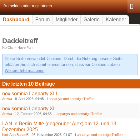
Anmelden oder registrieren
Dashboard
Forum
Mitglieder
Galerie
Kalender
Daddeltreff
No Clan - Have Fun
Diese Seite verwendet Cookies. Durch die Nutzung unserer Seite
erklären Sie sich damit einverstanden, dass wir Cookies setzen.
Weitere Informationen
Die letzten 10 Beiträge
nox somnia Lanparty XLI
Arowa
-
8. April 2026, 04:45
-
Lanpartys und sonstige Treffen
nox somnia Lanparty XL
Arowa
-
12. Februar 2026, 04:35
-
Lanpartys und sonstige Treffen
LAN in Berlin-Mitte (gegenüber Alex) am 12. und 13.
Dezember 2025
KleinAberBananE
-
26. November 2025, 01:07
-
Lanpartys und sonstige Treffen