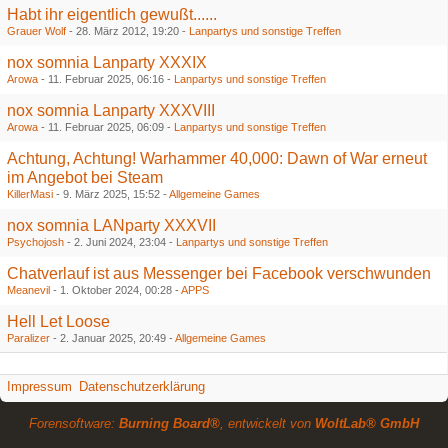
Habt ihr eigentlich gewußt......
Grauer Wolf
-
28. März 2012, 19:20
-
Lanpartys und sonstige Treffen
nox somnia Lanparty XXXIX
Arowa
-
11. Februar 2025, 06:16
-
Lanpartys und sonstige Treffen
nox somnia Lanparty XXXVIII
Arowa
-
11. Februar 2025, 06:09
-
Lanpartys und sonstige Treffen
Achtung, Achtung! Warhammer 40,000: Dawn of War erneut
im Angebot bei Steam
KillerMasi
-
9. März 2025, 15:52
-
Allgemeine Games
nox somnia LANparty XXXVII
Psychojosh
-
2. Juni 2024, 23:04
-
Lanpartys und sonstige Treffen
Chatverlauf ist aus Messenger bei Facebook verschwunden
Meanevil
-
1. Oktober 2024, 00:28
-
APPS
Hell Let Loose
Paralizer
-
2. Januar 2025, 20:49
-
Allgemeine Games
Impressum
Datenschutzerklärung
Forensoftware:
Burning Board®
, entwickelt von
WoltLab® GmbH