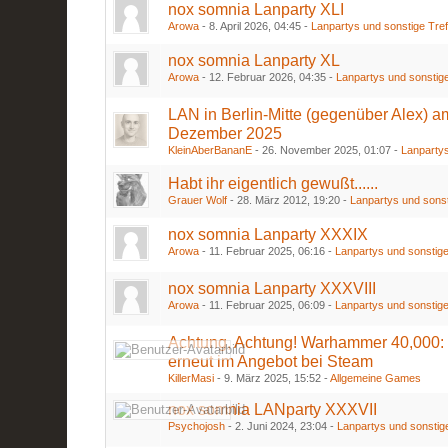
nox somnia Lanparty XLI
Arowa
-
8. April 2026, 04:45
-
Lanpartys und sonstige Tre
nox somnia Lanparty XL
Arowa
-
12. Februar 2026, 04:35
-
Lanpartys und sonstige
LAN in Berlin-Mitte (gegenüber Alex) a
Dezember 2025
KleinAberBananE
-
26. November 2025, 01:07
-
Lanpartys
Habt ihr eigentlich gewußt......
Grauer Wolf
-
28. März 2012, 19:20
-
Lanpartys und sonst
nox somnia Lanparty XXXIX
Arowa
-
11. Februar 2025, 06:16
-
Lanpartys und sonstige
nox somnia Lanparty XXXVIII
Arowa
-
11. Februar 2025, 06:09
-
Lanpartys und sonstige
Achtung, Achtung! Warhammer 40,000:
erneut im Angebot bei Steam
KillerMasi
-
9. März 2025, 15:52
-
Allgemeine Games
nox somnia LANparty XXXVII
Psychojosh
-
2. Juni 2024, 23:04
-
Lanpartys und sonstig