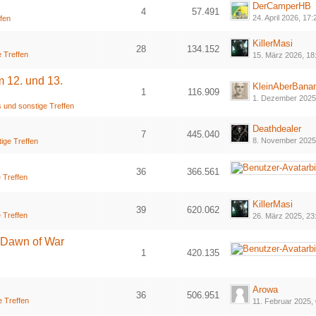
DerCamperHB
4
57.491
24. April 2026, 17:
ffen
KillerMasi
28
134.152
 Treffen
15. März 2026, 18
1
2
m 12. und 13.
KleinAberBana
1
116.909
1. Dezember 2025
 und sonstige Treffen
Deathdealer
7
445.040
8. November 2025
ige Treffen
36
366.561
 Treffen
1
2
KillerMasi
39
620.062
 Treffen
26. März 2025, 23
1
2
 Dawn of War
1
420.135
Arowa
36
506.951
e Treffen
11. Februar 2025,
1
2