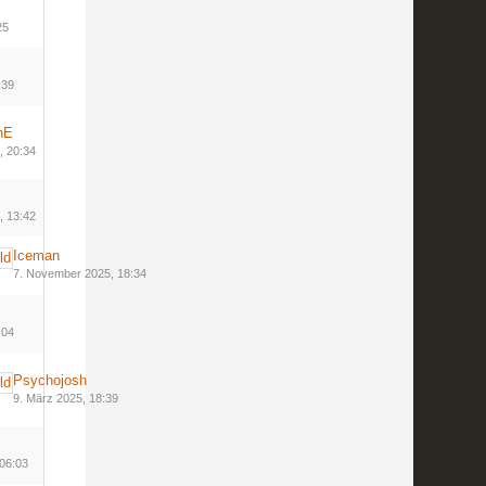
25
:39
nE
, 20:34
, 13:42
Iceman
7. November 2025, 18:34
:04
Psychojosh
9. März 2025, 18:39
 06:03