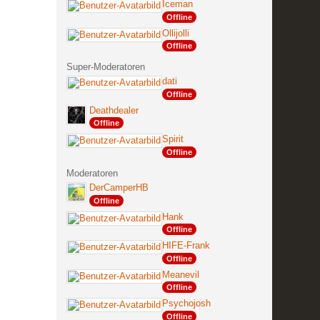
Iceman
Offline
Ollijolli
Offline
Super-Moderatoren
dati
Offline
Deathdealer
Offline
Spirit
Offline
Moderatoren
DerCamperHB
Offline
Hank
Offline
HIFE-Frank
Offline
Meanevil
Offline
Psychojosh
Offline