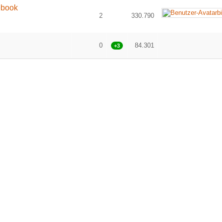
ebook
2
330.790
0
84.301
+3