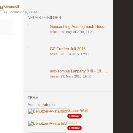
Meanevil
14. Januar 2025, 21:33
NEUESTE BILDER
Geocaching-Ausflug nach Hessen am 27. und 2
heica
-
29. August 2016, 11:21
GC-Treffen Juli 2015
heica
-
20. Juli 2015, 17:06
nox-somnia Lanparty XIII - 18. bis 20. März 201
heica
-
29. März 2015, 19:58
TEAM
Administratoren
Grauer Wolf
Offline
heica
Offline