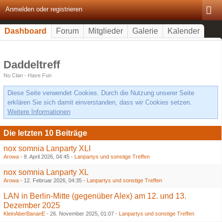
Anmelden oder registrieren
Dashboard
Forum
Mitglieder
Galerie
Kalender
Daddeltreff
No Clan - Have Fun
Diese Seite verwendet Cookies. Durch die Nutzung unserer Seite
erklären Sie sich damit einverstanden, dass wir Cookies setzen.
Weitere Informationen
Die letzten 10 Beiträge
nox somnia Lanparty XLI
Arowa
-
8. April 2026, 04:45
-
Lanpartys und sonstige Treffen
nox somnia Lanparty XL
Arowa
-
12. Februar 2026, 04:35
-
Lanpartys und sonstige Treffen
LAN in Berlin-Mitte (gegenüber Alex) am 12. und 13.
Dezember 2025
KleinAberBananE
-
26. November 2025, 01:07
-
Lanpartys und sonstige Treffen