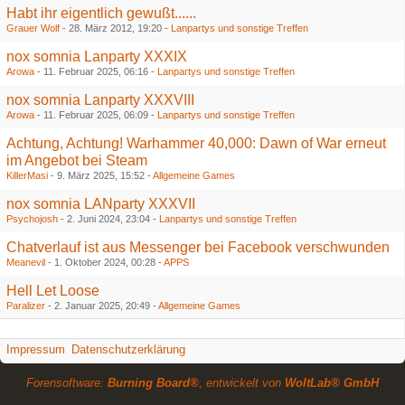
Habt ihr eigentlich gewußt......
Grauer Wolf
-
28. März 2012, 19:20
-
Lanpartys und sonstige Treffen
nox somnia Lanparty XXXIX
Arowa
-
11. Februar 2025, 06:16
-
Lanpartys und sonstige Treffen
nox somnia Lanparty XXXVIII
Arowa
-
11. Februar 2025, 06:09
-
Lanpartys und sonstige Treffen
Achtung, Achtung! Warhammer 40,000: Dawn of War erneut
im Angebot bei Steam
KillerMasi
-
9. März 2025, 15:52
-
Allgemeine Games
nox somnia LANparty XXXVII
Psychojosh
-
2. Juni 2024, 23:04
-
Lanpartys und sonstige Treffen
Chatverlauf ist aus Messenger bei Facebook verschwunden
Meanevil
-
1. Oktober 2024, 00:28
-
APPS
Hell Let Loose
Paralizer
-
2. Januar 2025, 20:49
-
Allgemeine Games
Impressum
Datenschutzerklärung
Forensoftware:
Burning Board®
, entwickelt von
WoltLab® GmbH