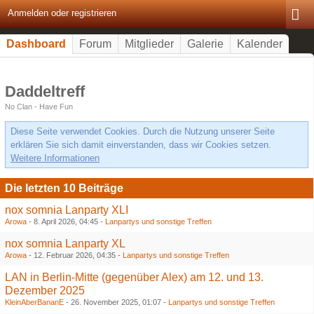
Anmelden oder registrieren
Dashboard
Forum
Mitglieder
Galerie
Kalender
Daddeltreff
No Clan - Have Fun
Diese Seite verwendet Cookies. Durch die Nutzung unserer Seite
erklären Sie sich damit einverstanden, dass wir Cookies setzen.
Weitere Informationen
Die letzten 10 Beiträge
nox somnia Lanparty XLI
Arowa
-
8. April 2026, 04:45
-
Lanpartys und sonstige Treffen
nox somnia Lanparty XL
Arowa
-
12. Februar 2026, 04:35
-
Lanpartys und sonstige Treffen
LAN in Berlin-Mitte (gegenüber Alex) am 12. und 13.
Dezember 2025
KleinAberBananE
-
26. November 2025, 01:07
-
Lanpartys und sonstige Treffen