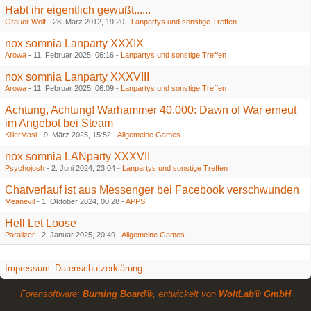
Habt ihr eigentlich gewußt......
Grauer Wolf
-
28. März 2012, 19:20
-
Lanpartys und sonstige Treffen
nox somnia Lanparty XXXIX
Arowa
-
11. Februar 2025, 06:16
-
Lanpartys und sonstige Treffen
nox somnia Lanparty XXXVIII
Arowa
-
11. Februar 2025, 06:09
-
Lanpartys und sonstige Treffen
Achtung, Achtung! Warhammer 40,000: Dawn of War erneut
im Angebot bei Steam
KillerMasi
-
9. März 2025, 15:52
-
Allgemeine Games
nox somnia LANparty XXXVII
Psychojosh
-
2. Juni 2024, 23:04
-
Lanpartys und sonstige Treffen
Chatverlauf ist aus Messenger bei Facebook verschwunden
Meanevil
-
1. Oktober 2024, 00:28
-
APPS
Hell Let Loose
Paralizer
-
2. Januar 2025, 20:49
-
Allgemeine Games
Impressum
Datenschutzerklärung
Forensoftware:
Burning Board®
, entwickelt von
WoltLab® GmbH