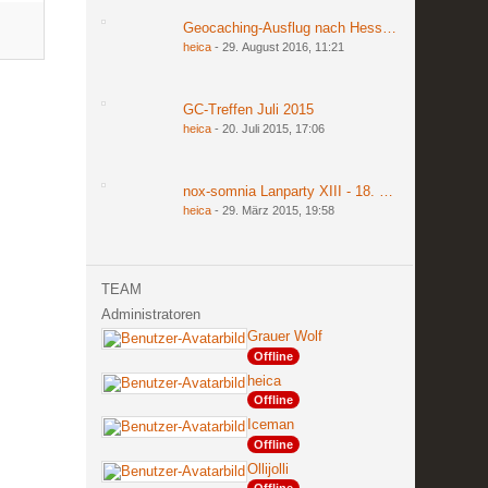
Geocaching-Ausflug nach Hessen am 27. und 2
heica
-
29. August 2016, 11:21
GC-Treffen Juli 2015
heica
-
20. Juli 2015, 17:06
nox-somnia Lanparty XIII - 18. bis 20. März 201
heica
-
29. März 2015, 19:58
TEAM
Administratoren
Grauer Wolf
Offline
heica
Offline
Iceman
Offline
Ollijolli