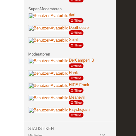
Offline
Super-Moderatoren
dati
Offline
Deathdealer
Offline
Spirit
Offline
Moderatoren
DerCamperHB
Offline
Hank
Offline
HIFE-Frank
Offline
Meanevil
Offline
Psychojosh
Offline
STATISTIKEN
Mitglieder
154