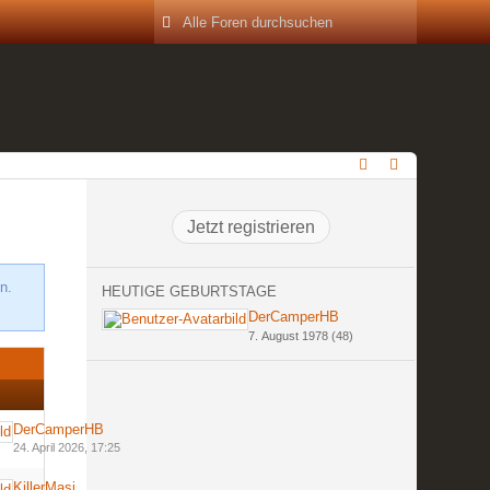
Jetzt registrieren
n.
HEUTIGE GEBURTSTAGE
DerCamperHB
7. August 1978 (48)
DerCamperHB
24. April 2026, 17:25
KillerMasi