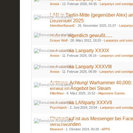
Arowa
-
12. Februar 2026, 04:35
-
Lanpartys und sonstige
LAN in Berlin-Mitte (gegenüber Alex) a
Dezember 2025
KleinAberBananE
-
26. November 2025, 01:07
-
Lanpartys
Habt ihr eigentlich gewußt......
Grauer Wolf
-
28. März 2012, 19:20
-
Lanpartys und sonst
nox somnia Lanparty XXXIX
Arowa
-
11. Februar 2025, 06:16
-
Lanpartys und sonstige
nox somnia Lanparty XXXVIII
Arowa
-
11. Februar 2025, 06:09
-
Lanpartys und sonstige
Achtung, Achtung! Warhammer 40,000:
erneut im Angebot bei Steam
KillerMasi
-
9. März 2025, 15:52
-
Allgemeine Games
nox somnia LANparty XXXVII
Psychojosh
-
2. Juni 2024, 23:04
-
Lanpartys und sonstig
Chatverlauf ist aus Messenger bei Fac
verschwunden
Meanevil
-
1. Oktober 2024, 00:28
-
APPS