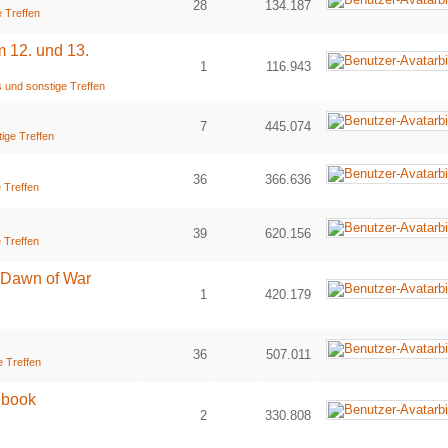
28
134.187
 Treffen
1
2
m 12. und 13.
1
116.943
 und sonstige Treffen
7
445.074
ige Treffen
36
366.636
 Treffen
1
2
39
620.156
 Treffen
1
2
 Dawn of War
1
420.179
36
507.011
e Treffen
1
2
ebook
2
330.808