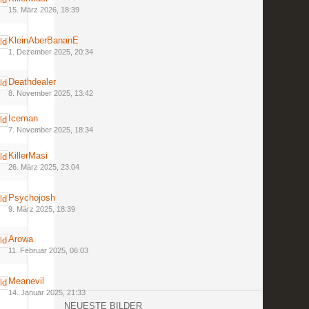
15. März 2026, 18:39
KleinAberBananE
1. Dezember 2025, 20:34
Deathdealer
8. November 2025, 13:42
Iceman
7. November 2025, 18:34
KillerMasi
26. März 2025, 23:04
Psychojosh
9. März 2025, 18:39
Arowa
11. Februar 2025, 06:03
Meanevil
14. Januar 2025, 21:33
NEUESTE BILDER