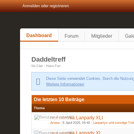
Anmelden oder registrieren
Dashboard
Forum
Mitglieder
Gale
Daddeltreff
No Clan - Have Fun
Diese Seite verwendet Cookies. Durch die Nutzung 
Weitere Informationen
Die letzten 10 Beiträge
Thema
nox somnia Lanparty XLI
Arowa
-
8. April 2026, 04:45
-
Lanpartys und sonstige Tre
nox somnia Lanparty XL