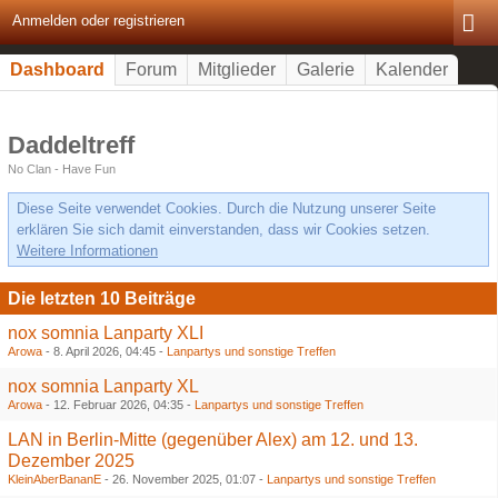
Anmelden oder registrieren
Dashboard
Forum
Mitglieder
Galerie
Kalender
Daddeltreff
No Clan - Have Fun
Diese Seite verwendet Cookies. Durch die Nutzung unserer Seite
erklären Sie sich damit einverstanden, dass wir Cookies setzen.
Weitere Informationen
Die letzten 10 Beiträge
nox somnia Lanparty XLI
Arowa
-
8. April 2026, 04:45
-
Lanpartys und sonstige Treffen
nox somnia Lanparty XL
Arowa
-
12. Februar 2026, 04:35
-
Lanpartys und sonstige Treffen
LAN in Berlin-Mitte (gegenüber Alex) am 12. und 13.
Dezember 2025
KleinAberBananE
-
26. November 2025, 01:07
-
Lanpartys und sonstige Treffen