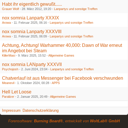
Habt ihr eigentlich gewußt......
Grauer Wolf
-
28. März 2012, 19:20
-
Lanpartys und sonstige Treffen
nox somnia Lanparty XXXIX
Arowa
-
11. Februar 2025, 06:16
-
Lanpartys und sonstige Treffen
nox somnia Lanparty XXXVIII
Arowa
-
11. Februar 2025, 06:09
-
Lanpartys und sonstige Treffen
Achtung, Achtung! Warhammer 40,000: Dawn of War erneut
im Angebot bei Steam
KillerMasi
-
9. März 2025, 15:52
-
Allgemeine Games
nox somnia LANparty XXXVII
Psychojosh
-
2. Juni 2024, 23:04
-
Lanpartys und sonstige Treffen
Chatverlauf ist aus Messenger bei Facebook verschwunden
Meanevil
-
1. Oktober 2024, 00:28
-
APPS
Hell Let Loose
Paralizer
-
2. Januar 2025, 20:49
-
Allgemeine Games
Impressum
Datenschutzerklärung
Forensoftware:
Burning Board®
, entwickelt von
WoltLab® GmbH