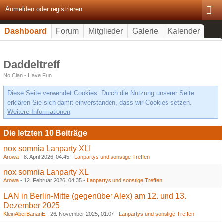
Anmelden oder registrieren
Dashboard
Forum
Mitglieder
Galerie
Kalender
Daddeltreff
No Clan - Have Fun
Diese Seite verwendet Cookies. Durch die Nutzung unserer Seite
erklären Sie sich damit einverstanden, dass wir Cookies setzen.
Weitere Informationen
Die letzten 10 Beiträge
nox somnia Lanparty XLI
Arowa
-
8. April 2026, 04:45
-
Lanpartys und sonstige Treffen
nox somnia Lanparty XL
Arowa
-
12. Februar 2026, 04:35
-
Lanpartys und sonstige Treffen
LAN in Berlin-Mitte (gegenüber Alex) am 12. und 13.
Dezember 2025
KleinAberBananE
-
26. November 2025, 01:07
-
Lanpartys und sonstige Treffen