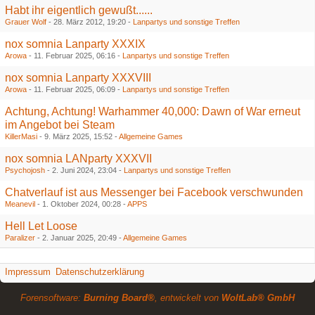
Habt ihr eigentlich gewußt......
Grauer Wolf
-
28. März 2012, 19:20
-
Lanpartys und sonstige Treffen
nox somnia Lanparty XXXIX
Arowa
-
11. Februar 2025, 06:16
-
Lanpartys und sonstige Treffen
nox somnia Lanparty XXXVIII
Arowa
-
11. Februar 2025, 06:09
-
Lanpartys und sonstige Treffen
Achtung, Achtung! Warhammer 40,000: Dawn of War erneut
im Angebot bei Steam
KillerMasi
-
9. März 2025, 15:52
-
Allgemeine Games
nox somnia LANparty XXXVII
Psychojosh
-
2. Juni 2024, 23:04
-
Lanpartys und sonstige Treffen
Chatverlauf ist aus Messenger bei Facebook verschwunden
Meanevil
-
1. Oktober 2024, 00:28
-
APPS
Hell Let Loose
Paralizer
-
2. Januar 2025, 20:49
-
Allgemeine Games
Impressum
Datenschutzerklärung
Forensoftware:
Burning Board®
, entwickelt von
WoltLab® GmbH